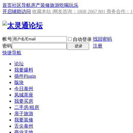
首页
社区导航
房产
装修
旅游
吃喝玩乐
开启辅助访问
收藏本站 |
网友咨询：1808 2067 801 商务合作：153
帐号
找回密码
自动登录
密码
注册
登录
快捷导航
论坛
我要爆料
插件
Plugin
版块
今日泰州
凤城茶座
我要买房
二手房/租房
亲子旅游
我要装修
舌尖泰州
商业天地