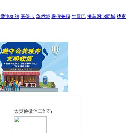
爱逸如初
医保卡
华侨城
暑假兼职
牛尾巴
拼车网58同城
找家
太灵通微信二维码