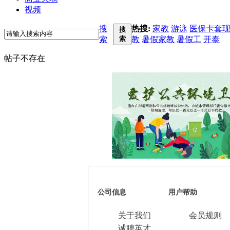
视频
搜
热搜:
家教
游泳
医保卡套
搜
索
索
教
暑假家教
暑假工
开泰
帖子不存在
公司信息
用户帮助
关于我们
会员规则
诚聘英才