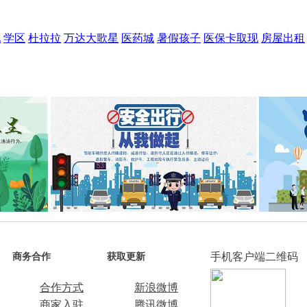
现
学区
杜拉拉
万达大歌星
医药城
暑假孩子
医保卡取现
房屋出租
手机客户端二维码
商务合作
获取更新
合作方式
新浪微博
商家入驻
腾讯微博