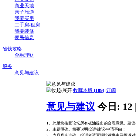
商业天地
亲子旅游
我要买房
二手房/租房
我要装修
便民信息
省钱攻略
金融理财
服务
意见与建议
收藏本版
(
189
)
|
订阅
意见与建议
今日:
12
1、此版块接受论坛所有板油提出的合理意见、建
2、主题明确。简要说明投诉/建议/申请事由；
3、内容真实准确。投诉者请写明投诉事由及投诉