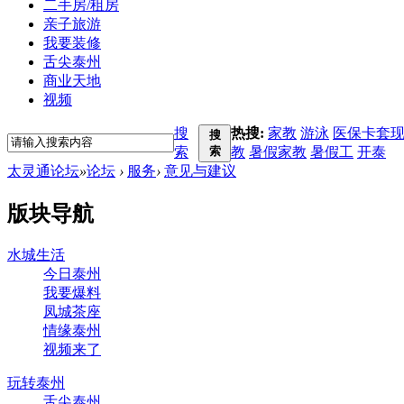
二手房/租房
亲子旅游
我要装修
舌尖泰州
商业天地
视频
搜
热搜:
家教
游泳
医保卡套
搜
索
索
教
暑假家教
暑假工
开泰
太灵通论坛
»
论坛
›
服务
›
意见与建议
版块导航
水城生活
今日泰州
我要爆料
凤城茶座
情缘泰州
视频来了
玩转泰州
舌尖泰州