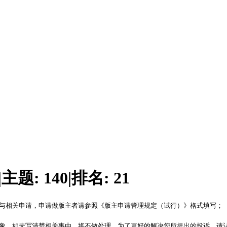
|
主题:
140
|
排名:
21
议与相关申请，申请做版主者请参照《版主申请管理规定（试行）》格式填写；
对象，如未写清楚相关事由，将不做处理。为了更好的解决您所提出的投诉，请