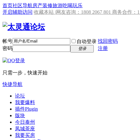
首页
社区导航
房产
装修
旅游
吃喝玩乐
开启辅助访问
收藏本站 |
网友咨询：1808 2067 801 商务合作：153
帐号
找回密码
自动登录
密码
注册
登录
只需一步，快速开始
快捷导航
论坛
我要爆料
插件
Plugin
版块
今日泰州
凤城茶座
我要买房