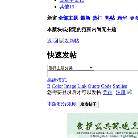
勋章申请
12
其他
19
新窗
全部主题
最新
热门
热帖
精华
更
本版块或指定的范围内尚无主题
返 回
快速发帖
高级模式
B
Color
Image
Link
Quote
Code
Smilies
您需要登录后才可以发帖
登录
|
注册
本版积分规则
发表帖子