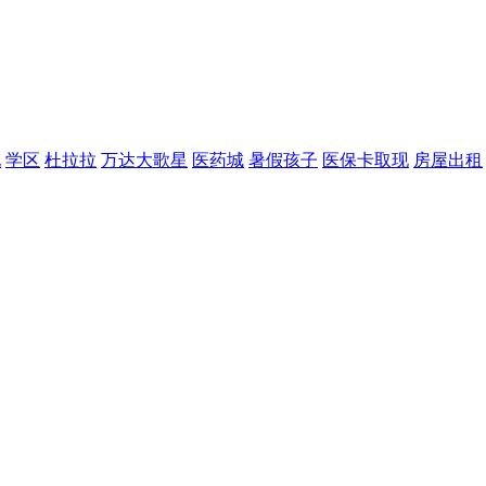
现
学区
杜拉拉
万达大歌星
医药城
暑假孩子
医保卡取现
房屋出租