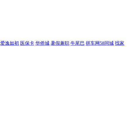
爱逸如初
医保卡
华侨城
暑假兼职
牛尾巴
拼车网58同城
找家