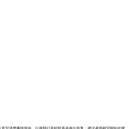
认真写清楚事情原由，以便我们及时联系并做出答复；建议者同样写明如此建