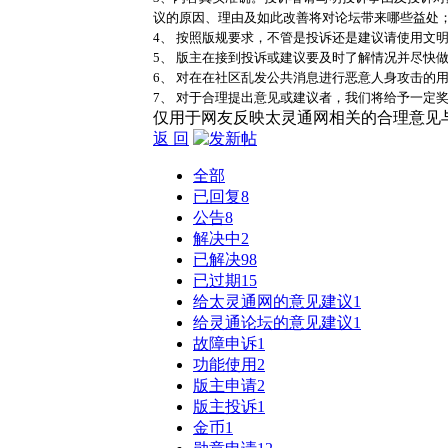
议的原因、理由及如此改善将对论坛带来哪些益处
4、 按照版规要求，不管是投诉还是建议请使用文
5、 版主在接到投诉或建议要及时了解情况并尽快
6、 对在在社区乱发公共消息进行恶意人身攻击的
7、 对于合理提出意见或建议者，我们将给予一定
仅用于网友反映太灵通网相关的合理意见
返 回
全部
已回复
8
公告
8
解决中
2
已解决
98
已过期
15
给太灵通网的意见建议
1
给灵通论坛的意见建议
1
故障申诉
1
功能使用
2
版主申请
2
版主投诉
1
金币
1