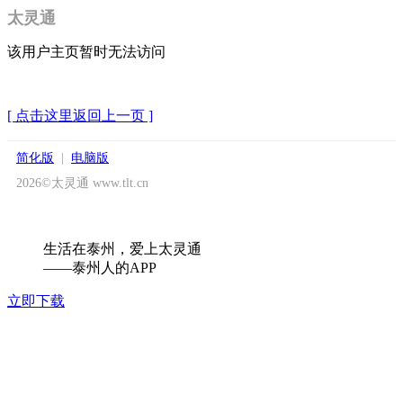
太灵通
该用户主页暂时无法访问
[ 点击这里返回上一页 ]
简化版
|
电脑版
2026©太灵通 www.tlt.cn
生活在泰州，爱上太灵通
——泰州人的APP
立即下载