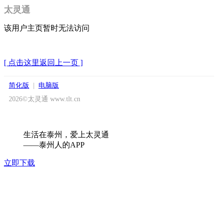
太灵通
该用户主页暂时无法访问
[ 点击这里返回上一页 ]
简化版
|
电脑版
2026©太灵通 www.tlt.cn
生活在泰州，爱上太灵通
——泰州人的APP
立即下载