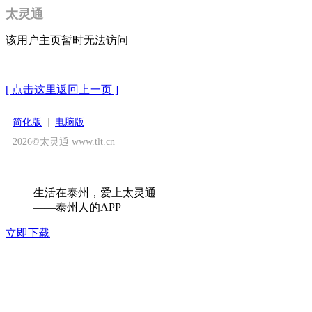
太灵通
该用户主页暂时无法访问
[ 点击这里返回上一页 ]
简化版
|
电脑版
2026©太灵通 www.tlt.cn
生活在泰州，爱上太灵通
——泰州人的APP
立即下载