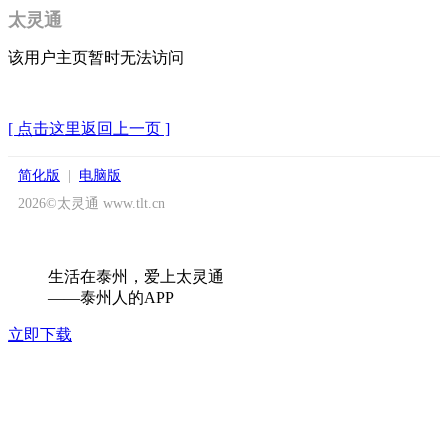
太灵通
该用户主页暂时无法访问
[ 点击这里返回上一页 ]
简化版
|
电脑版
2026©太灵通 www.tlt.cn
生活在泰州，爱上太灵通
——泰州人的APP
立即下载