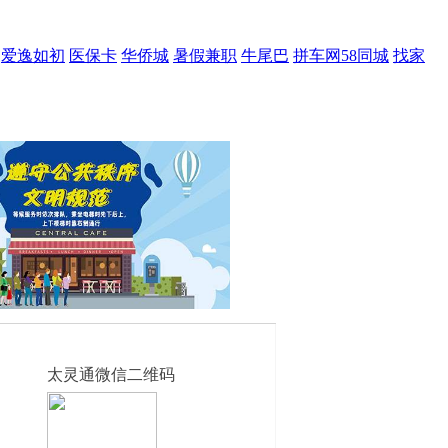
爱逸如初
医保卡
华侨城
暑假兼职
牛尾巴
拼车网58同城
找家
太灵通微信二维码