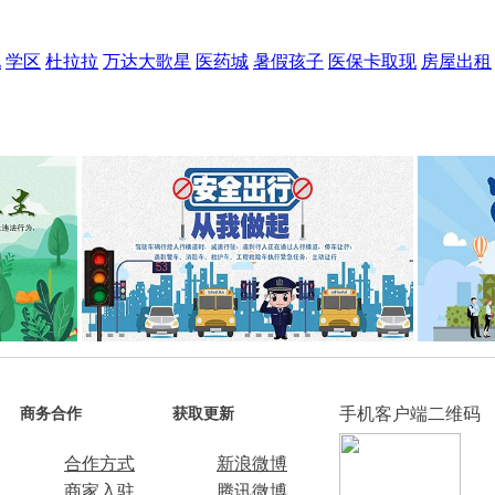
现
学区
杜拉拉
万达大歌星
医药城
暑假孩子
医保卡取现
房屋出租
手机客户端二维码
商务合作
获取更新
合作方式
新浪微博
商家入驻
腾讯微博