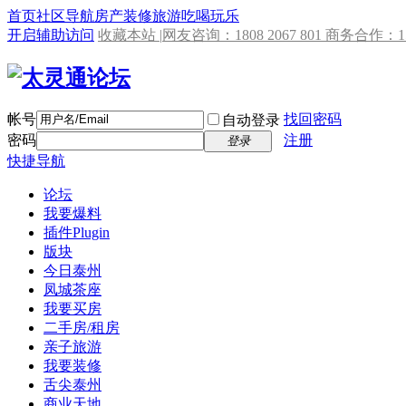
首页
社区导航
房产
装修
旅游
吃喝玩乐
开启辅助访问
收藏本站 |
网友咨询：1808 2067 801 商务合作：153
帐号
找回密码
自动登录
密码
注册
登录
快捷导航
论坛
我要爆料
插件
Plugin
版块
今日泰州
凤城茶座
我要买房
二手房/租房
亲子旅游
我要装修
舌尖泰州
商业天地