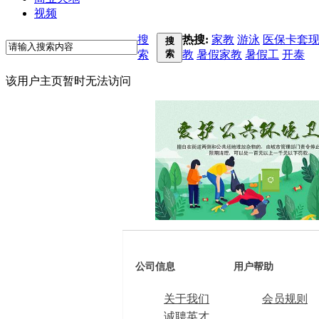
视频
搜
热搜:
家教
游泳
医保卡套
搜
索
索
教
暑假家教
暑假工
开泰
该用户主页暂时无法访问
公司信息
用户帮助
关于我们
会员规则
诚聘英才