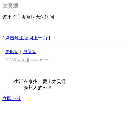
太灵通
该用户主页暂时无法访问
[ 点击这里返回上一页 ]
简化版
|
电脑版
2026©太灵通 www.tlt.cn
生活在泰州，爱上太灵通
——泰州人的APP
立即下载