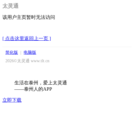
太灵通
该用户主页暂时无法访问
[ 点击这里返回上一页 ]
简化版
|
电脑版
2026©太灵通 www.tlt.cn
生活在泰州，爱上太灵通
——泰州人的APP
立即下载