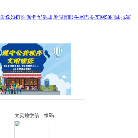
爱逸如初
医保卡
华侨城
暑假兼职
牛尾巴
拼车网58同城
找家
太灵通微信二维码