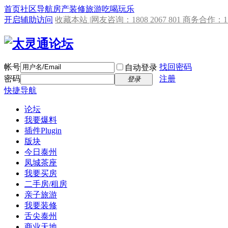
首页
社区导航
房产
装修
旅游
吃喝玩乐
开启辅助访问
收藏本站 |
网友咨询：1808 2067 801 商务合作：153
帐号
找回密码
自动登录
密码
注册
登录
快捷导航
论坛
我要爆料
插件
Plugin
版块
今日泰州
凤城茶座
我要买房
二手房/租房
亲子旅游
我要装修
舌尖泰州
商业天地