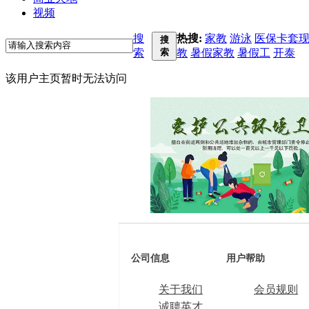
视频
搜
热搜:
家教
游泳
医保卡套
搜
索
索
教
暑假家教
暑假工
开泰
该用户主页暂时无法访问
公司信息
用户帮助
关于我们
会员规则
诚聘英才