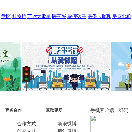
现
学区
杜拉拉
万达大歌星
医药城
暑假孩子
医保卡取现
房屋出租
手机客户端二维码
商务合作
获取更新
合作方式
新浪微博
商家入驻
腾讯微博