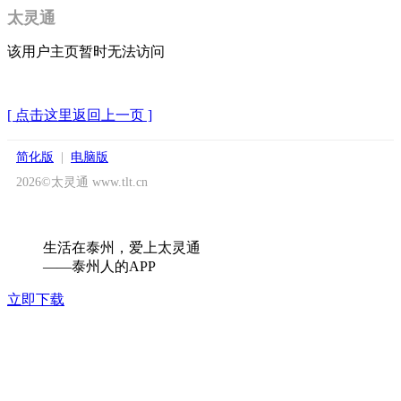
太灵通
该用户主页暂时无法访问
[ 点击这里返回上一页 ]
简化版
|
电脑版
2026©太灵通 www.tlt.cn
生活在泰州，爱上太灵通
——泰州人的APP
立即下载