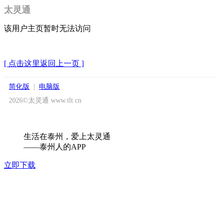
太灵通
该用户主页暂时无法访问
[ 点击这里返回上一页 ]
简化版
|
电脑版
2026©太灵通 www.tlt.cn
生活在泰州，爱上太灵通
——泰州人的APP
立即下载