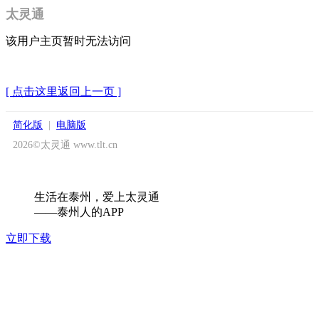
太灵通
该用户主页暂时无法访问
[ 点击这里返回上一页 ]
简化版
|
电脑版
2026©太灵通 www.tlt.cn
生活在泰州，爱上太灵通
——泰州人的APP
立即下载