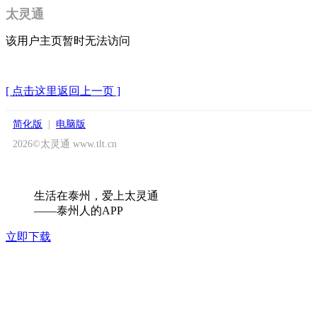
太灵通
该用户主页暂时无法访问
[ 点击这里返回上一页 ]
简化版
|
电脑版
2026©太灵通 www.tlt.cn
生活在泰州，爱上太灵通
——泰州人的APP
立即下载