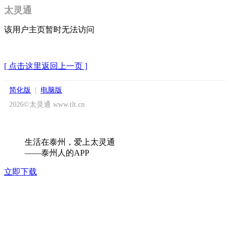
太灵通
该用户主页暂时无法访问
[ 点击这里返回上一页 ]
简化版
|
电脑版
2026©太灵通 www.tlt.cn
生活在泰州，爱上太灵通
——泰州人的APP
立即下载