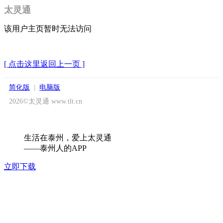
太灵通
该用户主页暂时无法访问
[ 点击这里返回上一页 ]
简化版
|
电脑版
2026©太灵通 www.tlt.cn
生活在泰州，爱上太灵通
——泰州人的APP
立即下载