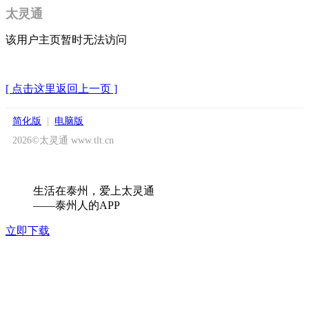
太灵通
该用户主页暂时无法访问
[ 点击这里返回上一页 ]
简化版
|
电脑版
2026©太灵通 www.tlt.cn
生活在泰州，爱上太灵通
——泰州人的APP
立即下载