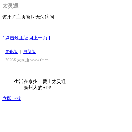
太灵通
该用户主页暂时无法访问
[ 点击这里返回上一页 ]
简化版
|
电脑版
2026©太灵通 www.tlt.cn
生活在泰州，爱上太灵通
——泰州人的APP
立即下载