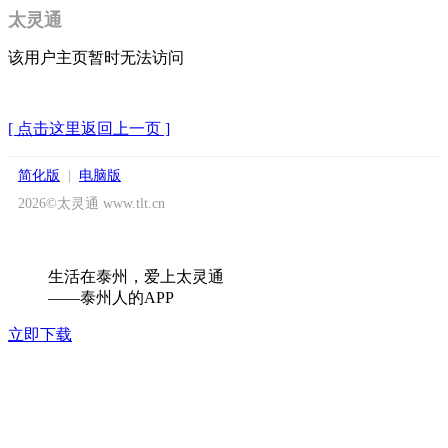
太灵通
该用户主页暂时无法访问
[ 点击这里返回上一页 ]
简化版
|
电脑版
2026©太灵通 www.tlt.cn
生活在泰州，爱上太灵通
——泰州人的APP
立即下载