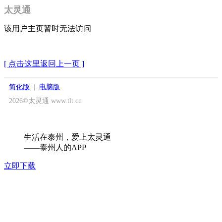
太灵通
该用户主页暂时无法访问
[ 点击这里返回上一页 ]
简化版
|
电脑版
2026©太灵通 www.tlt.cn
生活在泰州，爱上太灵通
——泰州人的APP
立即下载