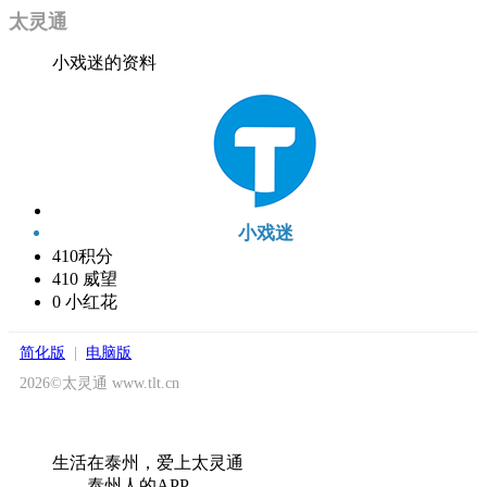
太灵通
小戏迷的资料
小戏迷
410
积分
410
威望
0
小红花
简化版
|
电脑版
2026©太灵通 www.tlt.cn
生活在泰州，爱上太灵通
——泰州人的APP