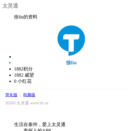
太灵通
徐liu的资料
徐liu
1882
积分
1882
威望
0
小红花
简化版
|
电脑版
2026©太灵通 www.tlt.cn
生活在泰州，爱上太灵通
——泰州人的APP