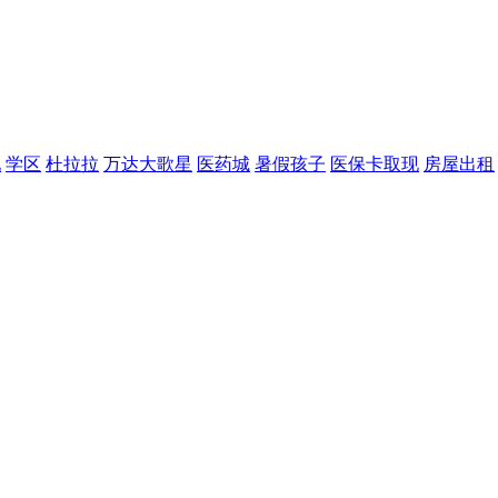
现
学区
杜拉拉
万达大歌星
医药城
暑假孩子
医保卡取现
房屋出租