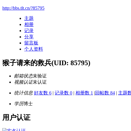
http://bbs.tlt.cn/?85795
主题
相册
记录
分享
留言板
个人资料
猴子请来的救兵
(UID: 85795)
邮箱状态
未验证
视频认证
未认证
统计信息
好友数 6
|
记录数 0
|
相册数 1
|
回帖数 84
|
主题数 
学历
博士
用户认证