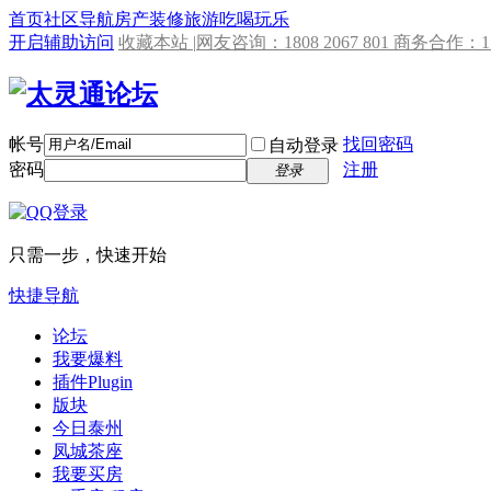
首页
社区导航
房产
装修
旅游
吃喝玩乐
开启辅助访问
收藏本站 |
网友咨询：1808 2067 801 商务合作：153
帐号
找回密码
自动登录
密码
注册
登录
只需一步，快速开始
快捷导航
论坛
我要爆料
插件
Plugin
版块
今日泰州
凤城茶座
我要买房