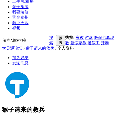
二手房/租房
亲子旅游
我要装修
舌尖泰州
商业天地
视频
搜
热搜:
家教
游泳
医保卡套
搜
索
索
教
暑假家教
暑假工
开泰
太灵通论坛
›
猴子请来的救兵
›
个人资料
加为好友
发送消息
猴子请来的救兵