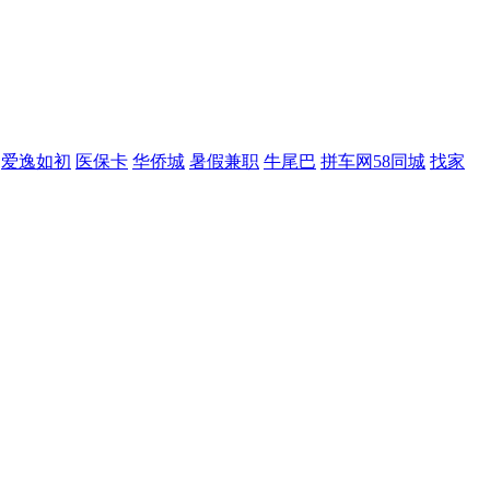
爱逸如初
医保卡
华侨城
暑假兼职
牛尾巴
拼车网58同城
找家