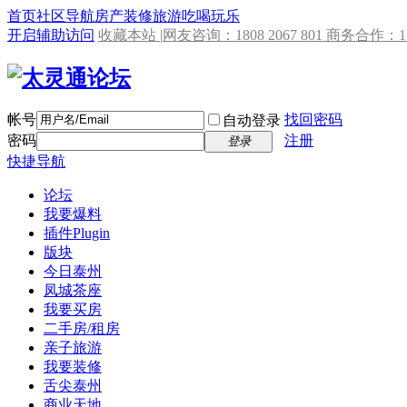
首页
社区导航
房产
装修
旅游
吃喝玩乐
开启辅助访问
收藏本站 |
网友咨询：1808 2067 801 商务合作：153
帐号
找回密码
自动登录
密码
注册
登录
快捷导航
论坛
我要爆料
插件
Plugin
版块
今日泰州
凤城茶座
我要买房
二手房/租房
亲子旅游
我要装修
舌尖泰州
商业天地