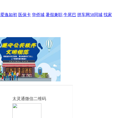
爱逸如初
医保卡
华侨城
暑假兼职
牛尾巴
拼车网58同城
找家
太灵通微信二维码