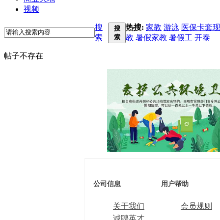
视频
搜
热搜:
家教
游泳
医保卡套
搜
索
索
教
暑假家教
暑假工
开泰
帖子不存在
公司信息
用户帮助
关于我们
会员规则
诚聘英才