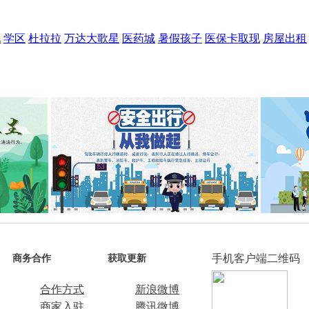
现
学区
杜拉拉
万达大歌星
医药城
暑假孩子
医保卡取现
房屋出租
手机客户端二维码
商务合作
获取更新
合作方式
新浪微博
商家入驻
腾讯微博