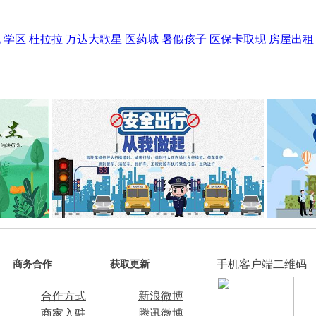
现
学区
杜拉拉
万达大歌星
医药城
暑假孩子
医保卡取现
房屋出租
手机客户端二维码
商务合作
获取更新
合作方式
新浪微博
商家入驻
腾讯微博