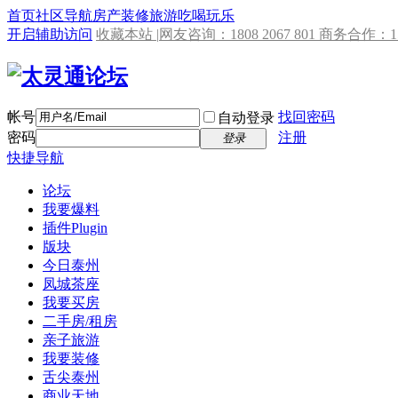
首页
社区导航
房产
装修
旅游
吃喝玩乐
开启辅助访问
收藏本站 |
网友咨询：1808 2067 801 商务合作：153
帐号
找回密码
自动登录
密码
注册
登录
快捷导航
论坛
我要爆料
插件
Plugin
版块
今日泰州
凤城茶座
我要买房
二手房/租房
亲子旅游
我要装修
舌尖泰州
商业天地