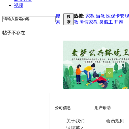
视频
搜
热搜:
家教
游泳
医保卡套
搜
索
索
教
暑假家教
暑假工
开泰
帖子不存在
公司信息
用户帮助
关于我们
会员规则
诚聘英才