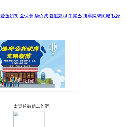
爱逸如初
医保卡
华侨城
暑假兼职
牛尾巴
拼车网58同城
找家
太灵通微信二维码