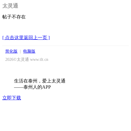
太灵通
帖子不存在
[ 点击这里返回上一页 ]
简化版
|
电脑版
2026©太灵通 www.tlt.cn
生活在泰州，爱上太灵通
——泰州人的APP
立即下载