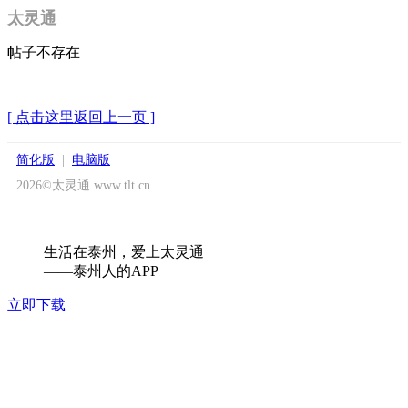
太灵通
帖子不存在
[ 点击这里返回上一页 ]
简化版
|
电脑版
2026©太灵通 www.tlt.cn
生活在泰州，爱上太灵通
——泰州人的APP
立即下载