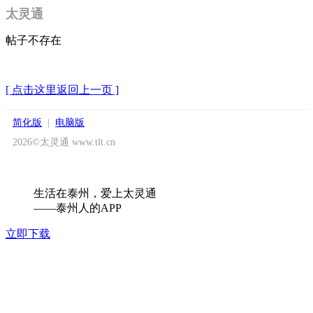
太灵通
帖子不存在
[ 点击这里返回上一页 ]
简化版
|
电脑版
2026©太灵通 www.tlt.cn
生活在泰州，爱上太灵通
——泰州人的APP
立即下载