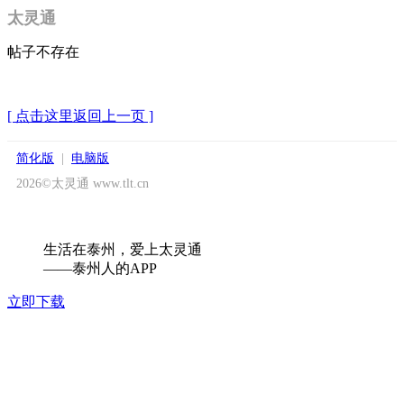
太灵通
帖子不存在
[ 点击这里返回上一页 ]
简化版
|
电脑版
2026©太灵通 www.tlt.cn
生活在泰州，爱上太灵通
——泰州人的APP
立即下载