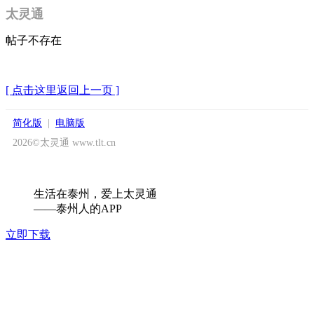
太灵通
帖子不存在
[ 点击这里返回上一页 ]
简化版
|
电脑版
2026©太灵通 www.tlt.cn
生活在泰州，爱上太灵通
——泰州人的APP
立即下载