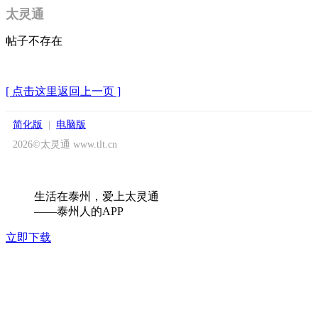
太灵通
帖子不存在
[ 点击这里返回上一页 ]
简化版
|
电脑版
2026©太灵通 www.tlt.cn
生活在泰州，爱上太灵通
——泰州人的APP
立即下载