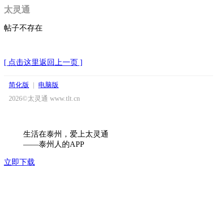
太灵通
帖子不存在
[ 点击这里返回上一页 ]
简化版
|
电脑版
2026©太灵通 www.tlt.cn
生活在泰州，爱上太灵通
——泰州人的APP
立即下载