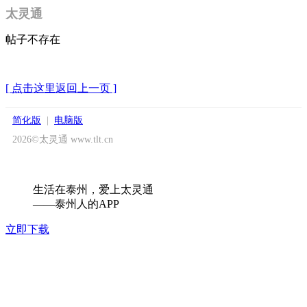
太灵通
帖子不存在
[ 点击这里返回上一页 ]
简化版
|
电脑版
2026©太灵通 www.tlt.cn
生活在泰州，爱上太灵通
——泰州人的APP
立即下载