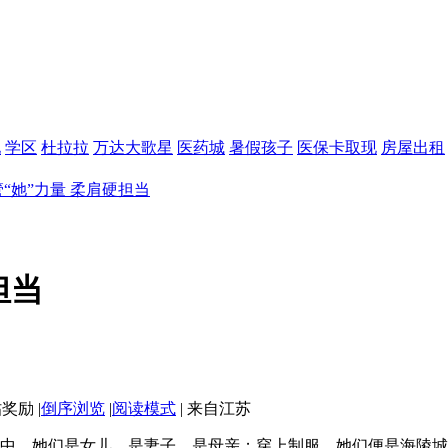
现
学区
杜拉拉
万达大歌星
医药城
暑假孩子
医保卡取现
房屋出租
“她”力量 柔肩硬担当
担当
|
倒序浏览
|
阅读模式
|
来自江苏
中，她们是女儿、是妻子、是母亲；穿上制服，她们便是海陵城