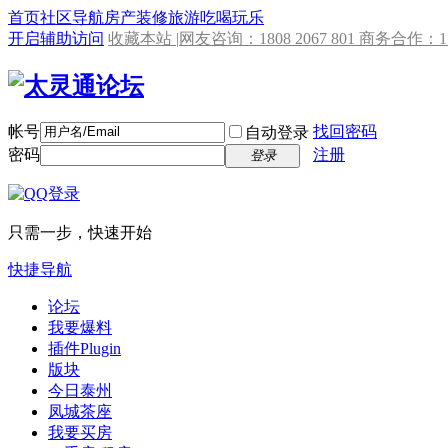
首页
社区导航
房产
装修
旅游
吃喝玩乐
开启辅助访问
收藏本站 |
网友咨询：1808 2067 801 商务合作：153
帐号
找回密码
自动登录
密码
注册
登录
只需一步，快速开始
快捷导航
论坛
我要爆料
插件
Plugin
版块
今日泰州
凤城茶座
我要买房