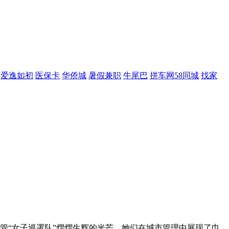
爱逸如初
医保卡
华侨城
暑假兼职
牛尾巴
拼车网58同城
找家
管“女子巡逻队”熠熠生辉的光芒。她们在城市管理中展现了巾