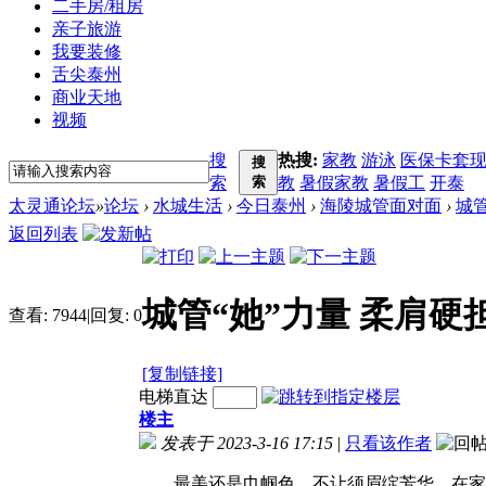
二手房/租房
亲子旅游
我要装修
舌尖泰州
商业天地
视频
搜
热搜:
家教
游泳
医保卡套
搜
索
索
教
暑假家教
暑假工
开泰
太灵通论坛
»
论坛
›
水城生活
›
今日泰州
›
海陵城管面对面
›
城管
返回列表
城管“她”力量 柔肩硬
查看:
7944
|
回复:
0
[复制链接]
电梯直达
楼主
发表于 2023-3-16 17:15
|
只看该作者
最美还是巾帼色，不让须眉绽芳华。在家