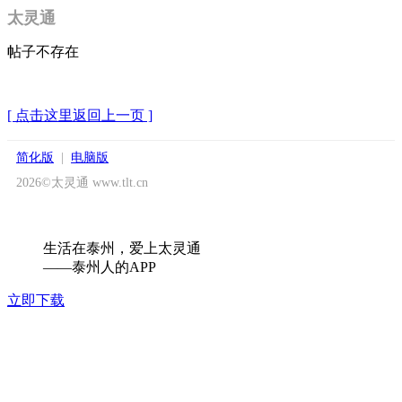
太灵通
帖子不存在
[ 点击这里返回上一页 ]
简化版
|
电脑版
2026©太灵通 www.tlt.cn
生活在泰州，爱上太灵通
——泰州人的APP
立即下载